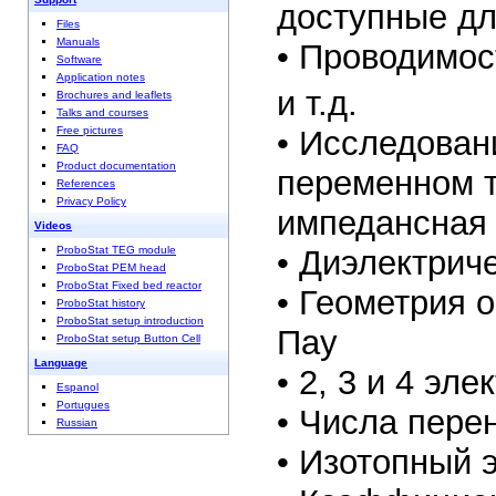
доступные дл
Files
Manuals
• Проводимос
Software
Application notes
и т.д.
Brochures and leaflets
Talks and courses
• Исследован
Free pictures
FAQ
Product documentation
переменном т
References
Privacy Policy
импедансная 
Videos
• Диэлектриче
ProboStat TEG module
ProboStat PEM head
ProboStat Fixed bed reactor
• Геометрия о
ProboStat history
ProboStat setup introduction
Пау
ProboStat setup Button Cell
Language
• 2, 3 и 4 эле
Espanol
Portugues
• Числа пере
Russian
• Изотопный