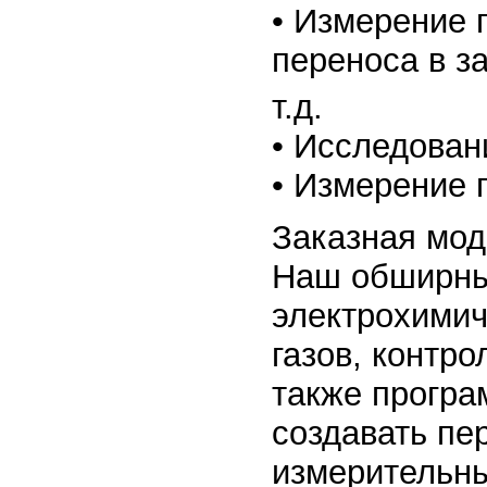
• Измерение 
переноса в з
т.д.
• Исследован
• Измерение 
Заказная мо
Наш обширный
электрохимич
газов, контр
также програ
создавать п
измерительн