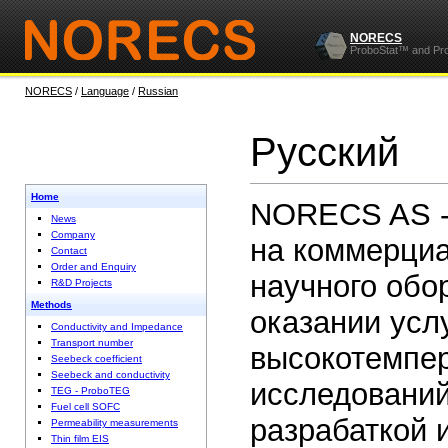
NORECS
ProboStat™ and Pr
NORECS
/
Language
/
Russian
Pусский
Home
NORECS AS -
News
Company
на коммерциа
Contact
Order and Enquiry
научного обо
R&D Projects
Methods
оказании усл
Conductivity and Impedance
Transport number
высокотемпер
Seebeck coefficient
Seebeck and conductivity
исследовани
TEG - ProboTEG
Fuel cell SOFC
разрабаткой 
Permeability measurements
Thin film EIS