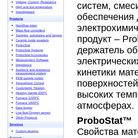
систем, смес
Voltage, Current, Resistance
High and low temperature
Interdigitated
обеспечения
Products
электрохимич
HumiStat mixer
Mass flow controllers
продукт – Pr
Samples, substrates and targets
Ceramic oxide powders
ProboStat
держатель об
ProboStat Systems
ProboStat Accessories
электрически
Measurement Software
Impedance
кинетики мат
Seebeck and resistance
measurement system
PEM sample holder
поверхностей
Atmosphere Control
Coulometric Titration
высоких темп
Heating mantle 600ºC
Furnace 1200ºC
атмосферах.
Furnace 1600ºC
Data logger
Low flow Oxygen sensor
ProboStat™
Other Products
Services
Свойства мат
Custom designs
Support